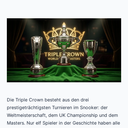
Die Triple Crown besteht aus den drei
prestigeträchtigsten Turnieren im Snooker: der
Weltmeisterschaft, dem UK Championship und dem
Masters. Nur elf Spieler in der Geschichte haben alle