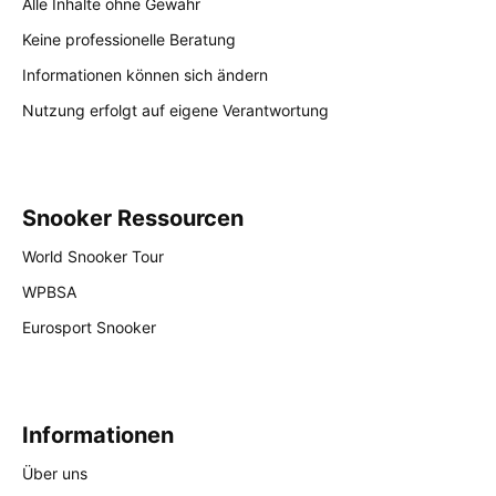
Alle Inhalte ohne Gewähr
Keine professionelle Beratung
Informationen können sich ändern
Nutzung erfolgt auf eigene Verantwortung
Snooker Ressourcen
World Snooker Tour
WPBSA
Eurosport Snooker
Informationen
Über uns