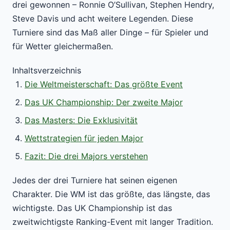
drei gewonnen – Ronnie O’Sullivan, Stephen Hendry,
Steve Davis und acht weitere Legenden. Diese
Turniere sind das Maß aller Dinge – für Spieler und
für Wetter gleichermaßen.
Inhaltsverzeichnis
Die Weltmeisterschaft: Das größte Event
Das UK Championship: Der zweite Major
Das Masters: Die Exklusivität
Wettstrategien für jeden Major
Fazit: Die drei Majors verstehen
Jedes der drei Turniere hat seinen eigenen
Charakter. Die WM ist das größte, das längste, das
wichtigste. Das UK Championship ist das
zweitwichtigste Ranking-Event mit langer Tradition.